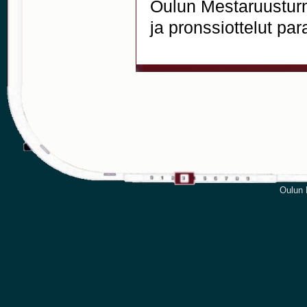
Oulun Mestaruusturna
ja pronssiottelut par
Oulun P