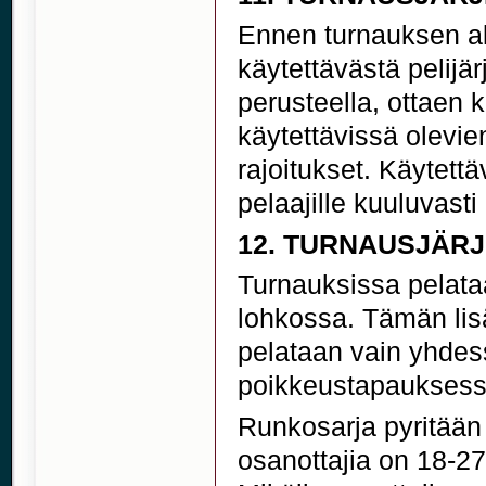
Ennen turnauksen al
käytettävästä pelijä
perusteella, ottaen
käytettävissä olevi
rajoitukset. Käytettä
pelaajille kuuluvast
12. TURNAUSJÄR
Turnauksissa pelat
lohkossa. Tämän lisä
pelataan vain yhdess
poikkeustapauksessa
Runkosarja pyritään
osanottajia on 18-2