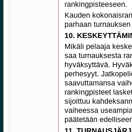
rankingpisteeseen.
Kauden kokonaisrank
parhaan turnauksen 
10. KESKEYTTÄM
Mikäli pelaaja keske
saa turnauksesta ran
hyväksyttävä. Hyväk
perhesyyt. Jatkopeli
saavuttamansa vaihe
rankingpisteet laske
sijoittuu kahdeksan
vaiheessa useampia,
päätetään edellise
11. TURNAUSJÄR