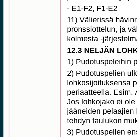
- E1-F2, F1-E2
11) Välierissä hävi
pronssiottelun, ja v
kolmesta -järjestelmä
12.3 NELJÄN LO
1) Pudotuspeleihin p
2) Pudotuspelien ulk
lohkosijoituksensa p
periaatteella. Esim.
Jos lohkojako ei ole t
jääneiden pelaajien 
tehdyn taulukon mu
3) Pudotuspelien en