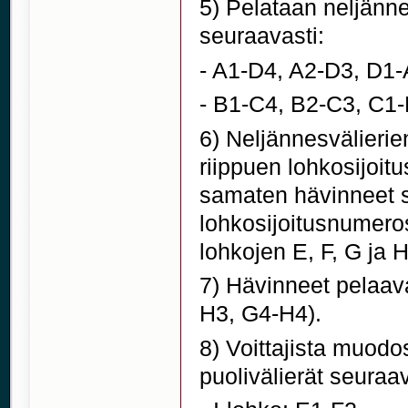
5) Pelataan neljänne
seuraavasti:
- A1-D4, A2-D3, D1
- B1-C4, B2-C3, C1
6) Neljännesvälierien 
riippuen lohkosijoit
samaten hävinneet sij
lohkosijoitusnumeros
lohkojen E, F, G ja H
7) Hävinneet pelaava
H3, G4-H4).
8) Voittajista muodo
puolivälierät seuraav