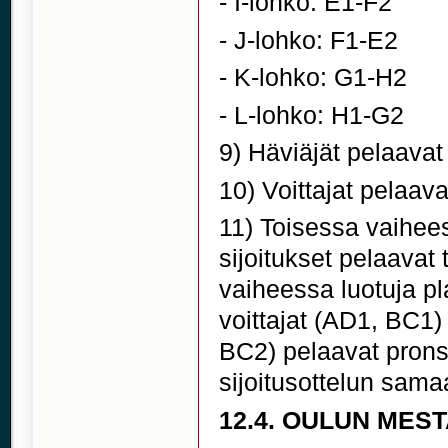
- I-lohko: E1-F2
- J-lohko: F1-E2
- K-lohko: G1-H2
- L-lohko: H1-G2
9) Häviäjät pelaavat 
10) Voittajat pelaava
11) Toisessa vaihees
sijoitukset pelaava
vaiheessa luotuja pla
voittajat (AD1, BC1)
BC2) pelaavat prons
sijoitusottelun sam
12.4. OULUN ME