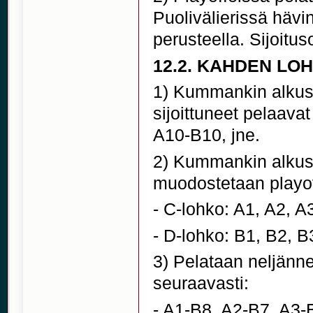
Puolivälierissä hävi
perusteella. Sijoituso
12.2. KAHDEN L
1) Kummankin alkusa
sijoittuneet pelaava
A10-B10, jne.
2) Kummankin alkus
muodostetaan playof
- C-lohko: A1, A2, A
- D-lohko: B1, B2, B
3) Pelataan neljänne
seuraavasti:
- A1-B8, A2-B7, A3-