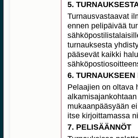
5. TURNAUKSESTA
Turnausvastaavat il
ennen pelipäivää tu
sähköpostilistalaisil
turnauksesta yhdisty
pääsevät kaikki halu
sähköpostiosoitteen
6. TURNAUKSEEN
Pelaajien on oltava 
alkamisajankohtaan
mukaanpääsyään ei v
itse kirjoittamassa n
7. PELISÄÄNNÖT