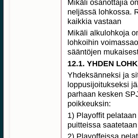
Mikäli osanottajia 
neljässä lohkossa. R
kaikkia vastaan
Mikäli alkulohkoja 
lohkoihin voimassao
sääntöjen mukaisest
12.1. YHDEN LOH
Yhdeksänneksi ja si
loppusijoitukseksi jä
parhaan kesken SPJK
poikkeuksin:
1) Playoffit pelataan
puitteissa saatetaa
2) Playoffeissa pel