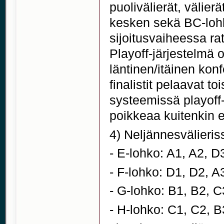
puolivälierät, välier
kesken sekä BC-lohk
sijoitusvaiheessa ra
Playoff-järjestelmä 
läntinen/itäinen kon
finalistit pelaavat 
systeemissä playoff-
poikkeaa kuitenkin e
4) Neljännesvälieri
- E-lohko: A1, A2, D
- F-lohko: D1, D2, A
- G-lohko: B1, B2, C
- H-lohko: C1, C2, B