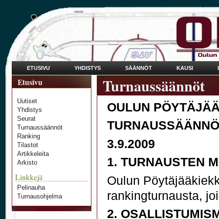
ETUSIVU
YHDISTYS
SÄÄNNÖT
KAUSI
Turnaussäännöt
Etusivu
Uutiset
OULUN PÖYTÄJÄÄ
Yhdistys
Seurat
TURNAUSSÄÄNNÖ
Turnaussäännöt
Ranking
3.9.2009
Tilastot
Artikkeleita
1. TURNAUSTEN 
Arkisto
Linkkejä
Oulun Pöytäjääkiekko
Pelinauha
rankingturnausta, jo
Turnausohjelma
2. OSALLISTUMI