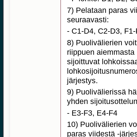
7) Pelataan paras vii
seuraavasti:
- C1-D4, C2-D3, F1-
8) Puolivälierien voit
riippuen aiemmasta 
sijoittuvat lohkoissa
lohkosijoitusnumero
järjestys.
9) Puolivälierissä h
yhden sijoitusottelun
- E3-F3, E4-F4
10) Puolivälierien vo
paras viidestä -järje