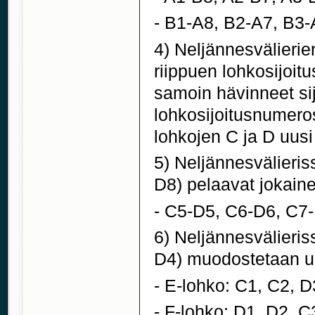
- B1-A8, B2-A7, B3-
4) Neljännesvälierien 
riippuen lohkosijoit
samoin hävinneet sijo
lohkosijoitusnumeros
lohkojen C ja D uusi 
5) Neljännesvälieris
D8) pelaavat jokaine
- C5-D5, C6-D6, C7
6) Neljännesvälieris
D4) muodostetaan uu
- E-lohko: C1, C2, D
- F-lohko: D1, D2, C