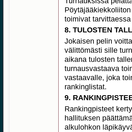
Turnauksissa pelatt
Pöytäjääkiekkoliiton
toimivat tarvittaess
8. TULOSTEN TAL
Jokaisen pelin voitt
välittömästi sille tu
aikana tulosten tal
turnausvastaava toi
vastaavalle, joka toi
rankinglistat.
9. RANKINGPISTE
Rankingpisteet kerty
hallituksen päättäm
alkulohkon läpikäyv