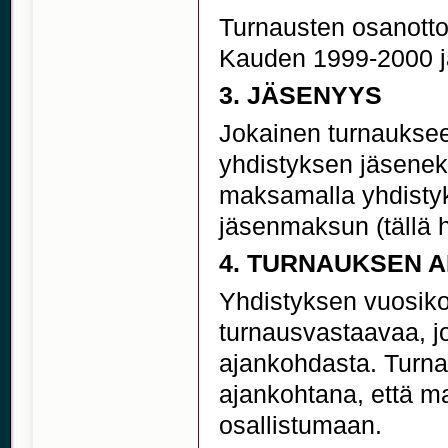
Turnausten osanotto
Kauden 1999-2000 jä
3. JÄSENYYS
Jokainen turnaukseen
yhdistyksen jäseneks
maksamalla yhdisty
jäsenmaksun (tällä h
4. TURNAUKSEN A
Yhdistyksen vuosiko
turnausvastaavaa, jo
ajankohdasta. Turna
ajankohtana, että m
osallistumaan.