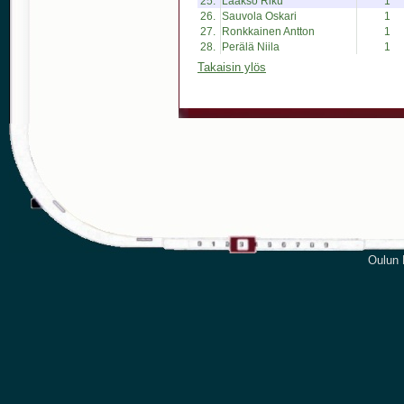
25.
Laakso Riku
1
26.
Sauvola Oskari
1
27.
Ronkkainen Antton
1
28.
Perälä Niila
1
Takaisin ylös
Oulun P