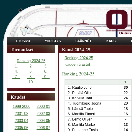
ETUSIVU
YHDISTYS
SÄÄNNÖT
KAUSI
Turnaukset
Kausi 2024-25
Ranking 2024-25
Ranking 2024-25
Kauden tilastot
1.
2.
3.
4.
5.
6.
Ranking 2024-25
7.
8.
9.
10.
1.
1.
Rautio Juho
30
2.
Pesälä Otto
22
Kaudet
3.
Koivula Toni
24
4.
Tuomikoski Joona
20
1999-2000
2000-01
5.
Lämsä Tapio
18
2001-02
2002-03
6.
Marttila Elmeri
16
7.
Lehto Oliver
-
2003-04
2004-05
8.
Marttila Marko
13
2005-06
2006-07
9.
Paalanne Ensio
14