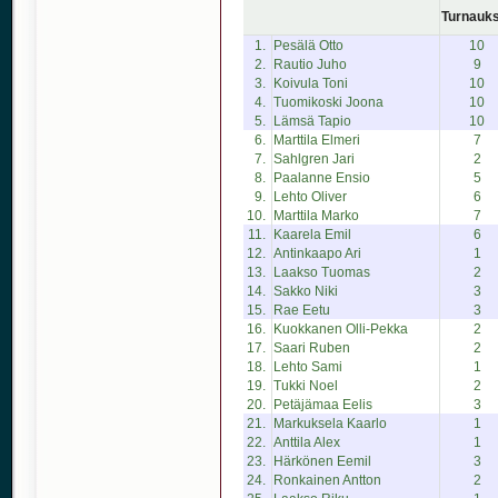
Turnauk
1.
Pesälä Otto
10
2.
Rautio Juho
9
3.
Koivula Toni
10
4.
Tuomikoski Joona
10
5.
Lämsä Tapio
10
6.
Marttila Elmeri
7
7.
Sahlgren Jari
2
8.
Paalanne Ensio
5
9.
Lehto Oliver
6
10.
Marttila Marko
7
11.
Kaarela Emil
6
12.
Antinkaapo Ari
1
13.
Laakso Tuomas
2
14.
Sakko Niki
3
15.
Rae Eetu
3
16.
Kuokkanen Olli-Pekka
2
17.
Saari Ruben
2
18.
Lehto Sami
1
19.
Tukki Noel
2
20.
Petäjämaa Eelis
3
21.
Markuksela Kaarlo
1
22.
Anttila Alex
1
23.
Härkönen Eemil
3
24.
Ronkainen Antton
2