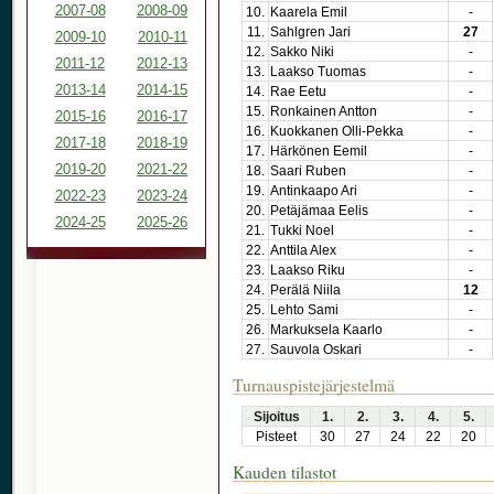
2007-08
2008-09
10.
Kaarela Emil
-
11.
Sahlgren Jari
27
2009-10
2010-11
12.
Sakko Niki
-
2011-12
2012-13
13.
Laakso Tuomas
-
2013-14
2014-15
14.
Rae Eetu
-
15.
Ronkainen Antton
-
2015-16
2016-17
16.
Kuokkanen Olli-Pekka
-
2017-18
2018-19
17.
Härkönen Eemil
-
2019-20
2021-22
18.
Saari Ruben
-
19.
Antinkaapo Ari
-
2022-23
2023-24
20.
Petäjämaa Eelis
-
2024-25
2025-26
21.
Tukki Noel
-
22.
Anttila Alex
-
23.
Laakso Riku
-
24.
Perälä Niila
12
25.
Lehto Sami
-
26.
Markuksela Kaarlo
-
27.
Sauvola Oskari
-
Turnauspistejärjestelmä
Sijoitus
1.
2.
3.
4.
5.
Pisteet
30
27
24
22
20
Kauden tilastot